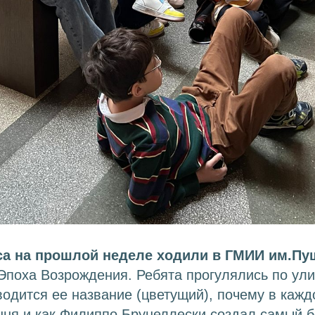
са на прошлой неделе ходили в ГМИИ им.Пу
Эпоха Возрождения. Ребята прогулялись по ул
водится ее название (цветущий), почему в каж
шня и как Филиппо Брунеллески создал самый 