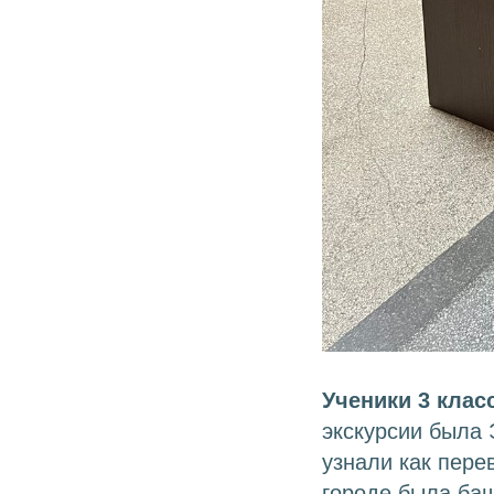
Ученики 3 клас
экскурсии была 
узнали как пере
городе была ба