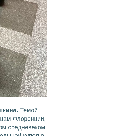
шкина.
Темой
ицам Флоренции,
дом средневеком
большой купол в